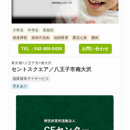
小学生
中学生
高校生
発達障害
肢体不自由
知的障害
重症心身
難病
TEL：042-686-0436
お問い合わせ
東京都
>
八王子市
>
南大沢
セントスクエア／八王子市南大沢
放課後等デイサービス
空きあり