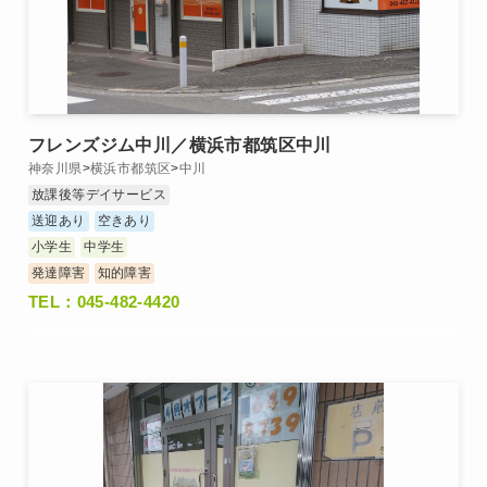
フレンズジム中川／横浜市都筑区中川
神奈川県
>
横浜市都筑区
>
中川
放課後等デイサービス
送迎あり
空きあり
小学生
中学生
発達障害
知的障害
TEL：045-482-4420