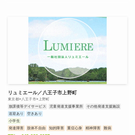
リュミエール／八王子市上野町
東京都
>
八王子市
>
上野町
放課後等デイサービス
児童発達支援事業所
その他発達支援施設
送迎あり
空きあり
小学生
発達障害
肢体不自由
知的障害
重症心身
精神障害
難病