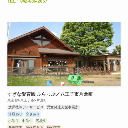
TEL：042-686-2057
すぎな愛育園 ふらっぷ／八王子市片倉町
東京都
>
八王子市
>
片倉町
放課後等デイサービス
児童発達支援事業所
送迎あり
空きあり
小学生
中学生
高校生
発達障害
肢体不自由
知的障害