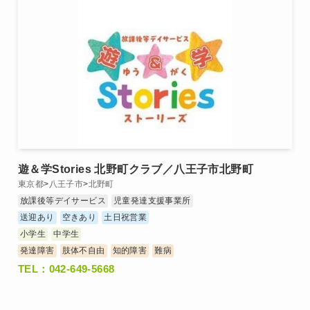
遊＆学Stories 北野町クラブ／八王子市北野町
東京都
>
八王子市
>
北野町
放課後等デイサービス
児童発達支援事業所
送迎あり
空きあり
土日祝営業
小学生
中学生
発達障害
肢体不自由
知的障害
難病
TEL：042-649-5668