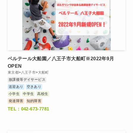
ベルテール大船園／八王子市大船町※2022年9月
OPEN
東京都
>
八王子市
>
大船町
放課後等デイサービス
送迎あり
空きあり
小学生
中学生
高校生
発達障害
知的障害
TEL：042-673-7781