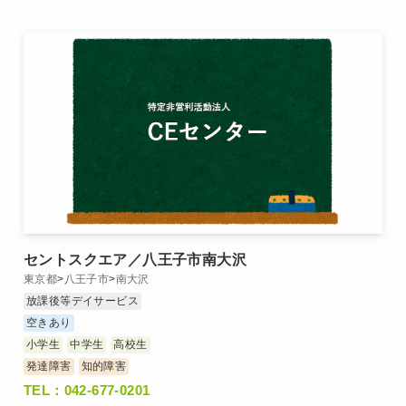
セントスクエア／八王子市南大沢
東京都
>
八王子市
>
南大沢
放課後等デイサービス
空きあり
小学生
中学生
高校生
発達障害
知的障害
TEL：042-677-0201