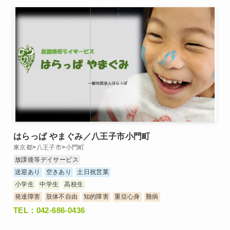
はらっぱ やまぐみ／八王子市小門町
東京都
>
八王子市
>
小門町
放課後等デイサービス
送迎あり
空きあり
土日祝営業
小学生
中学生
高校生
発達障害
肢体不自由
知的障害
重症心身
難病
TEL：042-686-0436