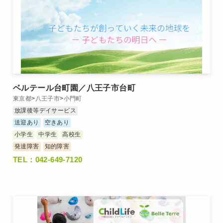
ベルテール台町園／八王子市台町
東京都
>
八王子市
>
小門町
放課後等デイサービス
送迎あり
空きあり
小学生
中学生
高校生
発達障害
知的障害
TEL：042-649-7120