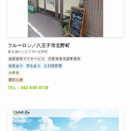
フルーロン／八王子市北野町
東京都
>
八王子市
>
北野町
放課後等デイサービス
児童発達支援事業所
送迎あり
空きあり
土日祝営業
小学生
重症心身
TEL：042-649-9739