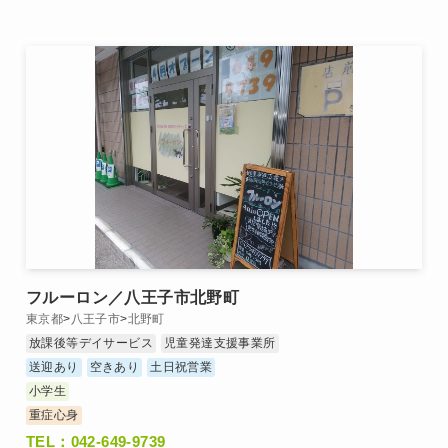
フルーロン／八王子市北野町
東京都
>
八王子市
>
北野町
放課後等デイサービス
児童発達支援事業所
送迎あり
空きあり
土日祝営業
小学生
重症心身
TEL：042-649-9739