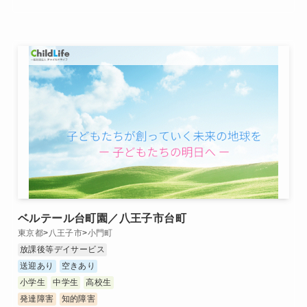
ベルテール台町園／八王子市台町
東京都
>
八王子市
>
小門町
放課後等デイサービス
送迎あり
空きあり
小学生
中学生
高校生
発達障害
知的障害