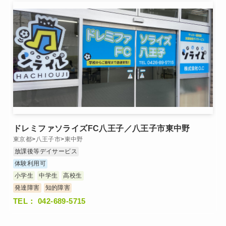
ドレミファソライズFC八王子／八王子市東中野
東京都
>
八王子市
>
東中野
放課後等デイサービス
体験利用可
小学生
中学生
高校生
発達障害
知的障害
TEL： 042-689-5715