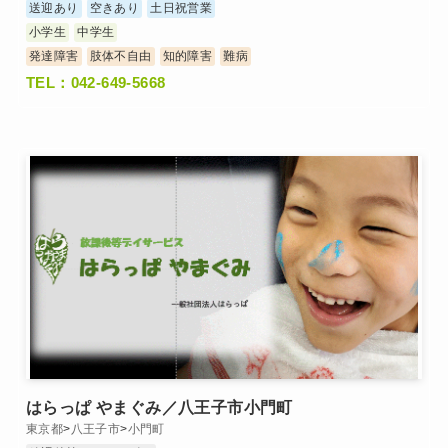
送迎あり
空きあり
土日祝営業
小学生
中学生
発達障害
肢体不自由
知的障害
難病
TEL：042-649-5668
はらっぱ やまぐみ／八王子市小門町
東京都
>
八王子市
>
小門町